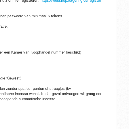
 u zich hier registreren:
https://webshop.lotgering.de/register
e
onnen paswoord van minimaal 6 tekens
atie;
over een Kamer van Koophandel nummer beschikt)
gie 'Gewest')
en zonder spaties, punten of streepjes (bv
ische incasso wenst. In dat geval ontvangen wij graag een
oorlopende automatische incasso