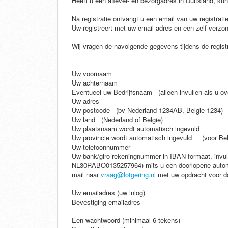
Heeft u een aflever- en bezorgadres in Duitsland, kunt
Na registratie ontvangt u een email van uw registrati
Uw registreert met uw email adres en een zelf verz
Wij vragen de navolgende gegevens tijdens de registr
Uw voornaam
Uw achternaam
Eventueel uw Bedrijfsnaam (alleen invullen als u 
Uw adres
Uw postcode (bv Nederland 1234AB, Belgie 1234)
Uw land (Nederland of Belgie)
Uw plaatsnaam wordt automatisch ingevuld
Uw provincie wordt automatisch ingevuld (voor Bel
Uw telefoonnummer
Uw bank/giro rekeningnummer in IBAN formaat, invull
NL30RABO0135257964) mits u een doorlopene automat
mail naar
vraag@lotgering.nl
met uw opdracht voor d
Uw emailadres (uw inlog)
Bevestiging emailadres
Een wachtwoord (minimaal 6 tekens)