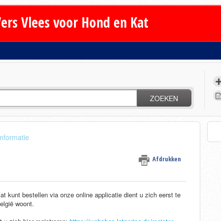
ers Vlees voor Hond en Kat
ZOEKEN
informatie
Afdrukken
t kunt bestellen via onze online applicatie dient u zich eerst te
België woont.